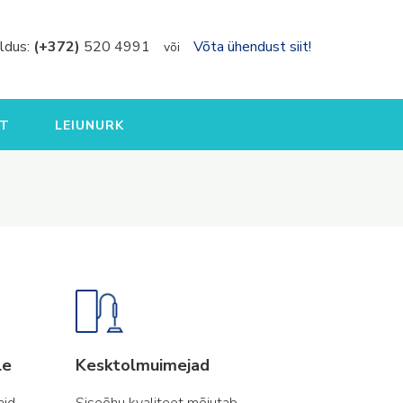
ldus:
(+372)
520 4991
Võta ühendust siit!
või
T
LEIUNURK
le
Kesktolmuimejad
aid
Siseõhu kvaliteet mõjutab