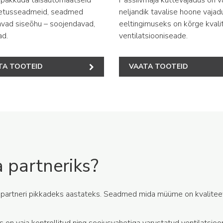
etusseadmeid, seadmed
neljandik tavalise hoone vajad
vad siseõhu – soojendavad,
eeltingimuseks on kõrge kvali
ad.
ventilatsiooniseade.
TA TOOTEID
VAATA TOOTEID
 partneriks?
 partneri pikkadeks aastateks. Seadmed mida müüme on kvaliteets
 on vaja kontrollitud ning soojusvahetiga varustatud ventilatsi