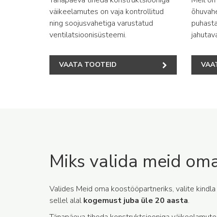
väikeelamutes on vaja kontrollitud
õhuvah
ning soojusvahetiga varustatud
puhasta
ventilatsioonisüsteemi.
jahutav
VAATA TOOTEID
VAA
Miks valida meid oma
Valides Meid oma koostööpartneriks, valite kindla
sellel alal
kogemust juba üle 20 aasta
.
Tänapäeva tiheda konstruktsiooniga väikeelamutes