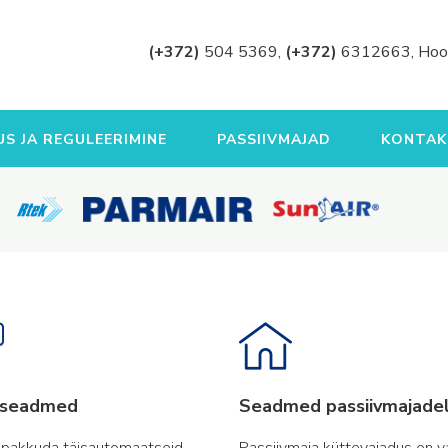
(+372)
504 5369,
(+372)
6312663, Hoo
S JA REGULEERIMINE
PASSIIVMAJAD
KONTAK
aseadmed
Seadmed passiivmajade
 pakkuda täisautomaatseid
Passiivmaja küttevajadus on v