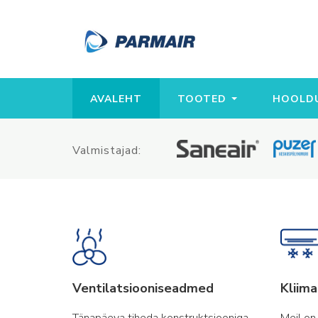
AVALEHT
TOOTED
HOOLDU
Valmistajad:
Ventilatsiooniseadmed
Kliim
Tänapäeva tiheda konstruktsiooniga
Meil on