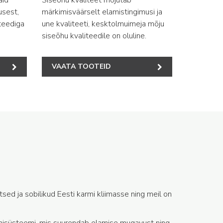
usest,
märkimisväärselt elamistingimusi ja
teediga
une kvaliteeti, kesktolmuimeja mõju
siseõhu kvaliteedile on oluline.
VAATA TOOTEID
ed ja sobilikud Eesti karmi kliimasse ning meil on
oonisüsteemi, mis suurendab elamise mugavust ning