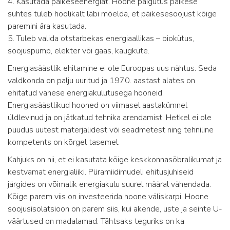
4. Kasutada päikeseenergiat. Hoone paigutus päikese
suhtes tuleb hoolikalt läbi mõelda, et päikesesoojust kõige
paremini ära kasutada.
5. Tuleb valida otstarbekas energiaallikas – biokütus,
soojuspump, elekter või gaas, kaugküte.
Energiasäästlik ehitamine ei ole Euroopas uus nähtus. Seda
valdkonda on palju uuritud ja 1970. aastast alates on
ehitatud vähese energiakulutusega hooneid.
Energiasäästlikud hooned on viimasel aastakümnel
üldlevinud ja on jätkatud tehnika arendamist. Hetkel ei ole
puudus uutest materjalidest või seadmetest ning tehniline
kompetents on kõrgel tasemel.
Kahjuks on nii, et ei kasutata kõige keskkonnasõbralikumat ja
kestvamat energialiiki. Püramiidimudeli ehitusjuhiseid
järgides on võimalik energiakulu suurel määral vähendada.
Kõige parem viis on investeerida hoone väliskarpi. Hoone
soojusisolatsioon on parem siis, kui akende, uste ja seinte U-
väärtused on madalamad. Tähtsaks teguriks on ka