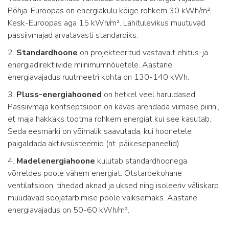
Põhja-Euroopas on energiakulu kõige rohkem 30 kWh/m²,
Kesk-Euroopas aga 15 kWh/m². Lähitulevikus muutuvad
passiivmajad arvatavasti standardiks.
2.
Standardhoone
on projekteeritud vastavalt ehitus-ja
energiadirektiivide miinimumnõuetele. Aastane
energiavajadus ruutmeetri kohta on 130-140 kWh.
3.
Pluss-energiahooned
on hetkel veel haruldased.
Passiivmaja kontseptsioon on kavas arendada viimase piirini,
et maja hakkaks tootma rohkem energiat kui see kasutab.
Seda eesmärki on võimalik saavutada, kui hoonetele
paigaldada aktiivsüsteemid (nt. päikesepaneelid).
4.
Madelenergiahoone
kulutab standardhoonega
võrreldes poole vähem energiat. Otstarbekohane
ventilatsioon, tihedad aknad ja uksed ning isoleeriv väliskarp
muudavad soojatarbimise poole väiksemaks. Aastane
energiavajadus on 50-60 kWh/m².