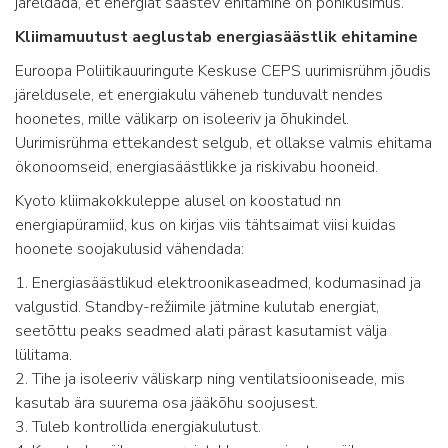
järeldada, et energiat säästev ehitamine on põhiküsimus.
Kliimamuutust aeglustab energiasäästlik ehitamine
Euroopa Poliitikauuringute Keskuse CEPS uurimisrühm jõudis
järeldusele, et energiakulu väheneb tunduvalt nendes
hoonetes, mille välikarp on isoleeriv ja õhukindel.
Uurimisrühma ettekandest selgub, et ollakse valmis ehitama
ökonoomseid, energiasäästlikke ja riskivabu hooneid.
Kyoto kliimakokkuleppe alusel on koostatud nn
energiapüramiid, kus on kirjas viis tähtsaimat viisi kuidas
hoonete soojakulusid vähendada:
1. Energiasäästlikud elektroonikaseadmed, kodumasinad ja
valgustid. Standby-režiimile jätmine kulutab energiat,
seetõttu peaks seadmed alati pärast kasutamist välja
lülitama.
2. Tihe ja isoleeriv väliskarp ning ventilatsiooniseade, mis
kasutab ära suurema osa jääkõhu soojusest.
3. Tuleb kontrollida energiakulutust.