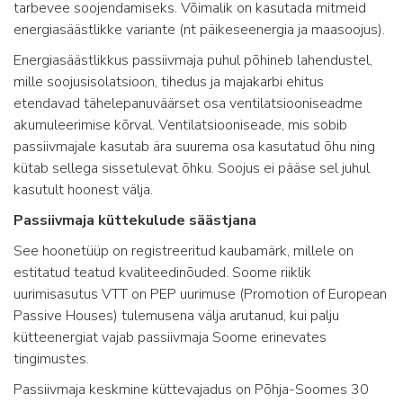
tarbevee soojendamiseks. Võimalik on kasutada mitmeid
energiasäästlikke variante (nt päikeseenergia ja maasoojus).
Energiasäästlikkus passiivmaja puhul põhineb lahendustel,
mille soojusisolatsioon, tihedus ja majakarbi ehitus
etendavad tähelepanuväärset osa ventilatsiooniseadme
akumuleerimise kõrval. Ventilatsiooniseade, mis sobib
passiivmajale kasutab ära suurema osa kasutatud õhu ning
kütab sellega sissetulevat õhku. Soojus ei pääse sel juhul
kasutult hoonest välja.
Passiivmaja küttekulude säästjana
See hoonetüüp on registreeritud kaubamärk, millele on
estitatud teatud kvaliteedinõuded. Soome riiklik
uurimisasutus VTT on PEP uurimuse (Promotion of European
Passive Houses) tulemusena välja arutanud, kui palju
kütteenergiat vajab passiivmaja Soome erinevates
tingimustes.
Passiivmaja keskmine küttevajadus on Põhja-Soomes 30