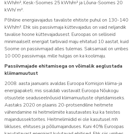
kWh/m², Kesk-Soomes 25 kWh/m² ja Lõuna-Soomes 20
kWh/ m².
Põhiline energiavajadus tavaliste ehitiste puhul on 130-140
kWh/m². Ehk siis passiivmaja küttevajadus on vaid neljandik
tavalise hoone küttevajadusest. Euroopas on selliseid
minimaalselt energiat tarbivaid maju ehitatud 10 aastat, kuid
Soome on passiivmajad alles tulemas. Saksamaal on umbes
10 000 passiivmaja, mille hulgas on ka koolimaju.
Passiivmajade ehitamisega on võimalik aeglustada
kliimamuutust
2008. aasta jaanuaris avaldas Euroopa Komisjon kliima-ja
energiapaketi, mis sisaldab vastavalt Euroopa Nõukogu
otsustele seaduseelnõusid kliimamuutuste ohjeldamiseks.
Aastaks 2020 on plaanis 20-protsendiline heitmete
vähendamine nii heitmelimiite kasutavates kui ka teistes
majandussektorites. Heitmelimiidid ei ole kasutusel mh
liikluses, ehituses ja põllumajanduses. Kuni 40% Euroopas
kasutatavast energiast kulutavad ehitised. Ehk siis umbes