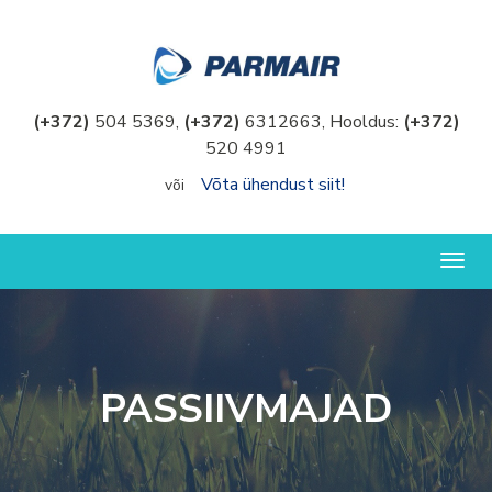
(+372)
504 5369,
(+372)
6312663, Hooldus:
(+372)
520 4991
Võta ühendust siit!
või
Togg
navig
PASSIIVMAJAD