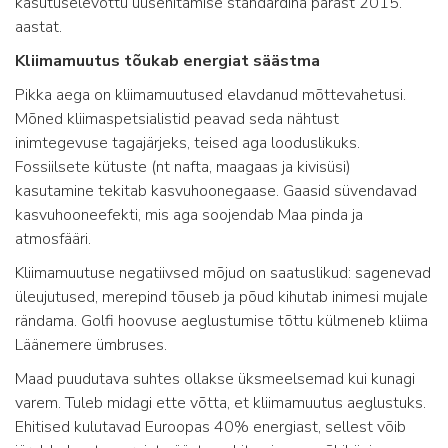
kasutuselevõttu uusehitamise standardina pärast 2015.
aastat.
Kliimamuutus tõukab energiat säästma
Pikka aega on kliimamuutused elavdanud mõttevahetusi.
Mõned kliimaspetsialistid peavad seda nähtust
inimtegevuse tagajärjeks, teised aga looduslikuks.
Fossiilsete kütuste (nt nafta, maagaas ja kivisüsi)
kasutamine tekitab kasvuhoonegaase. Gaasid süvendavad
kasvuhooneefekti, mis aga soojendab Maa pinda ja
atmosfääri.
Kliimamuutuse negatiivsed mõjud on saatuslikud: sagenevad
üleujutused, merepind tõuseb ja põud kihutab inimesi mujale
rändama. Golfi hoovuse aeglustumise tõttu külmeneb kliima
Läänemere ümbruses.
Maad puudutava suhtes ollakse üksmeelsemad kui kunagi
varem. Tuleb midagi ette võtta, et kliimamuutus aeglustuks.
Ehitised kulutavad Euroopas 40% energiast, sellest võib