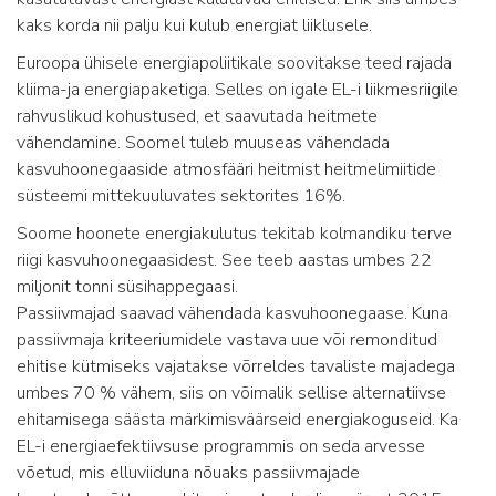
kaks korda nii palju kui kulub energiat liiklusele.
Euroopa ühisele energiapoliitikale soovitakse teed rajada
kliima-ja energiapaketiga. Selles on igale EL-i liikmesriigile
rahvuslikud kohustused, et saavutada heitmete
vähendamine. Soomel tuleb muuseas vähendada
kasvuhoonegaaside atmosfääri heitmist heitmelimiitide
süsteemi mittekuuluvates sektorites 16%.
Soome hoonete energiakulutus tekitab kolmandiku terve
riigi kasvuhoonegaasidest. See teeb aastas umbes 22
miljonit tonni süsihappegaasi.
Passiivmajad saavad vähendada kasvuhoonegaase. Kuna
passiivmaja kriteeriumidele vastava uue või remonditud
ehitise kütmiseks vajatakse võrreldes tavaliste majadega
umbes 70 % vähem, siis on võimalik sellise alternatiivse
ehitamisega säästa märkimisväärseid energiakoguseid. Ka
EL-i energiaefektiivsuse programmis on seda arvesse
võetud, mis elluviiduna nõuaks passiivmajade