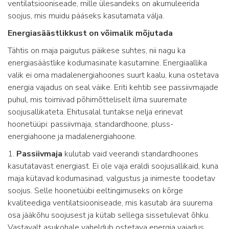
ventilatsiooniseade, mille ülesandeks on akumuleerida
soojus, mis muidu pääseks kasutamata välja.
Energiasäästlikkust on võimalik mõjutada
Tähtis on maja paigutus päikese suhtes, nii nagu ka
energiasäästlike kodumasinate kasutamine. Energiaallika
valik ei oma madalenergiahoones suurt kaalu, kuna ostetava
energia vajadus on seal väike. Eriti kehtib see passiivmajade
puhul, mis toimivad põhimõtteliselt ilma suuremate
soojusallikateta. Ehitusalal tuntakse nelja erinevat
hoonetüüpi: passiivmaja, standardhoone, pluss-
energiahoone ja madalenergiahoone.
1.
Passiivmaja
kulutab vaid veerandi standardhoones
kasutatavast energiast. Ei ole vaja eraldi soojusallikaid, kuna
maja kütavad kodumasinad, valgustus ja inimeste toodetav
soojus. Selle hoonetüübi eeltingimuseks on kõrge
kvaliteediga ventilatsiooniseade, mis kasutab ära suurema
osa jääkõhu soojusest ja kütab sellega sissetulevat õhku.
Vastavalt asukohale vaheldub ostetava energia vajadus.