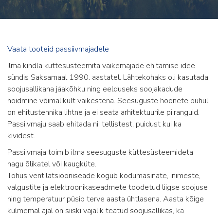
Vaata tooteid passiivmajadele
Ilma kindla küttesüsteemita väikemajade ehitamise idee
sündis Saksamaal 1990. aastatel. Lähtekohaks oli kasutada
soojusallikana jääkõhku ning eelduseks soojakadude
hoidmine võimalikult väikestena. Seesuguste hoonete puhul
on ehitustehnika lihtne ja ei seata arhitektuurile piiranguid.
Passiivmaju saab ehitada nii tellistest, puidust kui ka
kividest.
Passiivmaja toimib ilma seesuguste küttesüsteemideta
nagu õlikatel või kaugküte.
Tõhus ventilatsiooniseade kogub kodumasinate, inimeste,
valgustite ja elektroonikaseadmete toodetud liigse soojuse
ning temperatuur püsib terve aasta ühtlasena. Aasta kõige
külmemal ajal on siiski vajalik teatud soojusallikas, ka