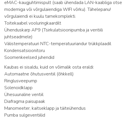
eMAC-kaugjuhtimispult (saab ühendada LAN-kaabliga otse
modemiga või võrgulaiendiga WIFI võrku). Tähelepanu!
võrgulaiendi ei kuulu tarnekomplekti.
Toitekaabel vooluringkaardilt
Ühenduskarp AP9 (Tsirkulatsioonipumba ja ventiili
juhtseadmele)
Välistemperatuuri NTC-temperatuuriandur trükkplaadil
Kondensatsioonitoru
Soomenkeelsed juhendid
Kaubas ei sisaldu, kuid on võimalik osta eraldi:
Automaatne õhutusventiil (õhkkell)
Ringlusveepump
Solenoidklapp
Ühesuunaline ventiil
Diafragma paisupaak
Manomeeter, kaitseklapp ja täiteühendus
Pumba sulgeventiilid