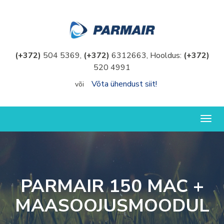
(+372)
504 5369,
(+372)
6312663, Hooldus:
(+372)
520 4991
Võta ühendust siit!
või
Togg
navig
PARMAIR 150 MAC +
MAASOOJUSMOODUL