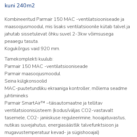
kuni 240m2
Kombineeritud Parmair 150 MAC -ventilatsiooniseade ja
maasoojusmoodul, mis lisaks ventilatsioonile kütab talvel ja
jahutab sissetulevat õhku suvel 2-3kw võimsusega
peaaegu tasuta.
Kogukõrgus vaid 920 mm.
Tarnekomplekti kuulub:
Parmair 150 MAC -ventilatsiooniseade
Parmair maasoojusmoodul
Seina külgkonsoolid
MAC-puutetundliku ekraaniga kontroller, mõlema seadme
juhtimineks
Parmair SmartAir™ –täisautomaatne ja tellitav
ventilatsioonisüsteem (kodus/väljas CO2-vastavalt
tasemele, CO2- janiiskuse reguleerimine, hooajatuvastus,
nutikas suvejahutus, energiasäästlik talvefunktsioon ja
mugavustemperatuur kevad- ja sügishooajal)