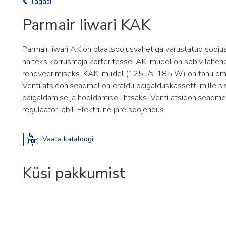
Tagasi
Parmair Iiwari KAK
Parmair Iiwari AK on plaatsoojusvahetiga varustatud soojusv
näiteks korrusmaja korteritesse. AK-mudel on sobiv lahen
renoveerimiseks. KAK-mudel (125 l/s, 185 W) on tänu oma 
Ventilatsiooniseadmel on eraldu paigalduskassett, mille
paigaldamise ja hooldamise lihtsaks. Ventilatsiooniseadme j
regulaatori abil. Elektriline järelsoojendus.
Vaata kataloogi
Küsi pakkumist