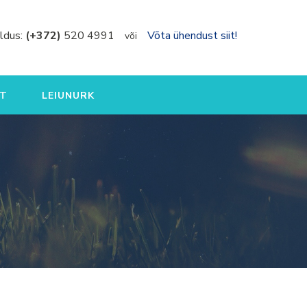
ldus:
(+372)
520 4991
Võta ühendust siit!
või
T
LEIUNURK