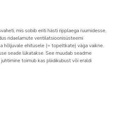
aheti, mis sobib eriti hästi ripplaega ruumidesse,
dus ridaelamute ventilatsioonisüsteemi
hõljuvale ehitusele (= topeltkate) väga vaikne.
 sisse seade lükatakse. See muudab seadme
uhtimine toimub kas pliidikubust või eraldi