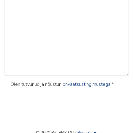
Olen tutvunud ja nõustun
privaatsustingimustega
*
© 2020 Pro PMK OÜ |
Privaatsus