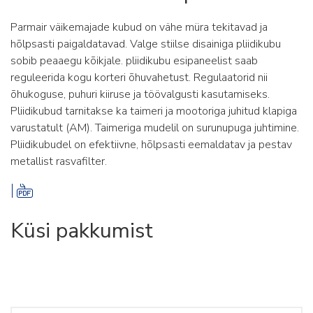
Parmair väikemajade kubud on vähe müra tekitavad ja
hõlpsasti paigaldatavad. Valge stiilse disainiga pliidikubu
sobib peaaegu kõikjale. pliidikubu esipaneelist saab
reguleerida kogu korteri õhuvahetust. Regulaatorid nii
õhukoguse, puhuri kiiruse ja töövalgusti kasutamiseks.
Pliidikubud tarnitakse ka taimeri ja mootoriga juhitud klapiga
varustatult (AM). Taimeriga mudelil on surunupuga juhtimine.
Pliidikubudel on efektiivne, hõlpsasti eemaldatav ja pestav
metallist rasvafilter.
Küsi pakkumist