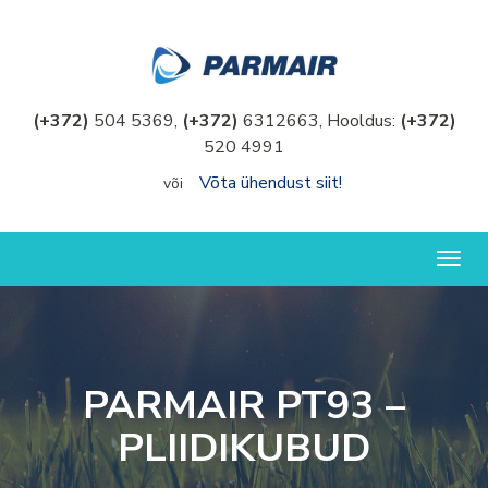
(+372)
504 5369,
(+372)
6312663, Hooldus:
(+372)
520 4991
Võta ühendust siit!
või
Togg
navig
PARMAIR PT93 –
PLIIDIKUBUD